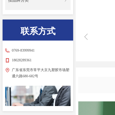
按品牌分类
ꁇ
联系方式
ꁆ
0769-83999941
18028289361
广东省东莞市常平大京九塑胶市场塑
通六路680-682号