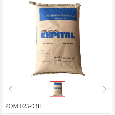
ꁆ
ꁇ
POM F25-03H