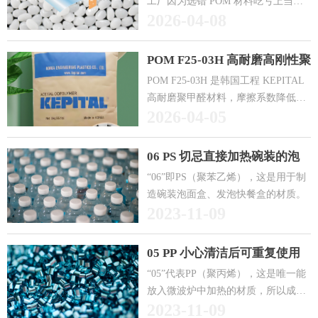
工厂因为选错 POM 材料吃亏上当。
2026-04-08
有的为了省几毛钱，结果良品率从
95% 掉到 80%；有的贪便宜买了再生
料，产品用三个月就开裂；还有的被
POM F25-03H 高耐磨高刚性聚
销售忽悠，买了性能过剩的材料，白
甲醛_韩国工程塑料华南授权代
POM F25-03H 是韩国工程 KEPITAL
白多花冤枉钱。
理_瑞元工程塑料
高耐磨聚甲醛材料，摩擦系数降低
2026-04-05
40%，耐磨性能提升 3 倍。瑞元工程
塑料是韩国工程华南区授权代理，现
货 20 吨 +，当日发货。
06 PS 切忌直接加热碗装的泡
面盒
“06”即PS（聚苯乙烯），这是用于制
造碗装泡面盒、发泡快餐盒的材质。
2023-11-09
05 PP 小心清洁后可重复使用
“05”代表PP（聚丙烯），这是唯一能
放入微波炉中加热的材质，所以成为
2023-11-09
了制作微波炉餐盒的原料。