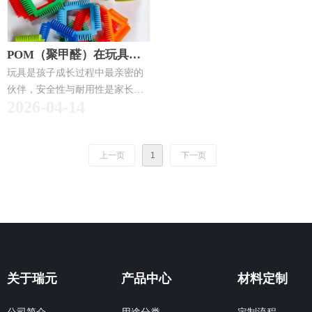
POM（聚甲醛）在玩具行
业的应用方案：安全、耐
玩具是孩子成长过程中最亲密的
伙伴，安全性与耐用性是家长最
玩、精益求精
2026-04-14
关心的话题。聚甲醛（POM）凭
借食品级安全认证、优异的机械
性能、精准的尺寸稳定性和丰富
上一页
1
下一页
的色彩表现力，正在悄然改变玩
具行业的材料选择。从机械玩具
的精密齿轮，到婴童用品的功能
部件，POM正在成为"好玩具"的
材料标配。本文深度解析POM在
玩具行业的应用优势、典型场景
与选型要点。
关于瑞元
产品中心
材料定制